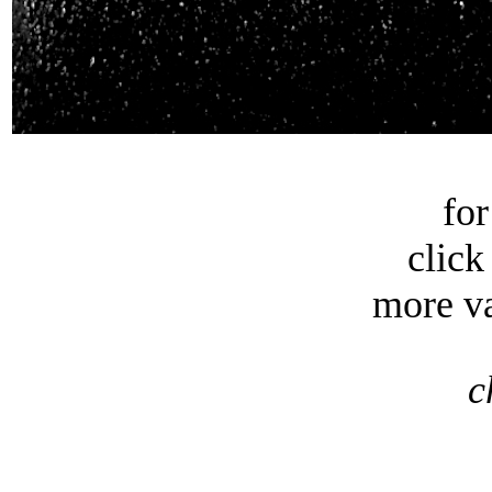
fo
click
more va
c